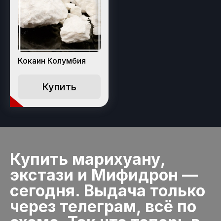
Кокаин Колумбия
Купить
Купить марихуану,
экстази и Мифидрон —
сегодня. Выдача только
через телеграм, всё по